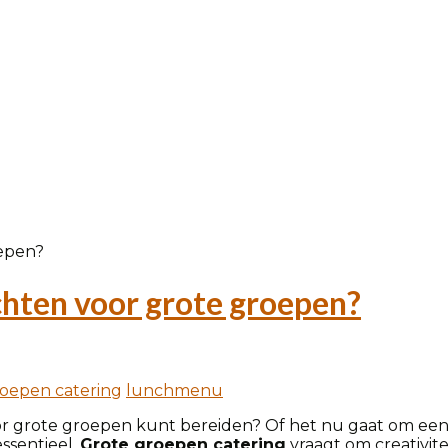
chten voor grote groepen?
roepen catering
lunchmenu
r grote groepen kunt bereiden? Of het nu gaat om een f
ssentieel.
Grote groepen catering
vraagt om creativitei